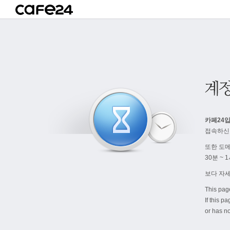
카페24입
접속하신
또한 도
30분 ~
보다 자
This pag
If this p
or has no