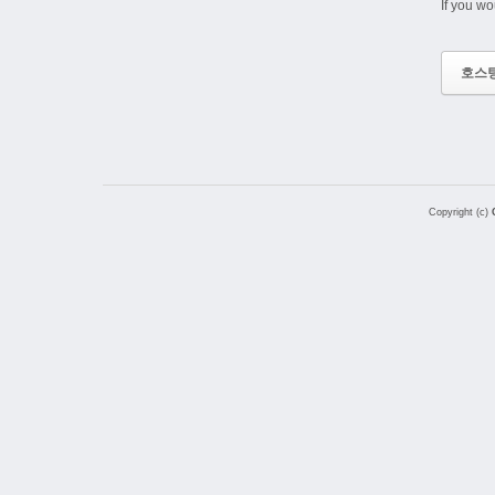
If you wo
호스
Copyright (c)